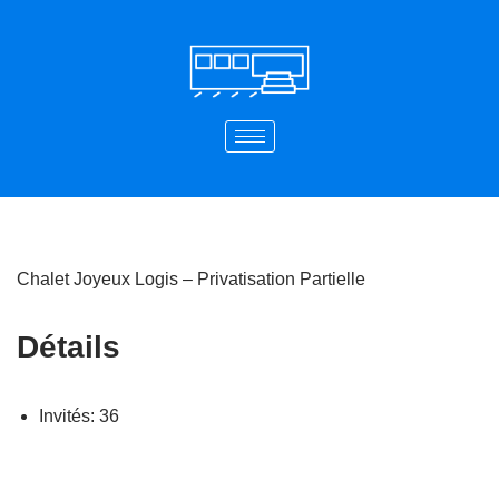
Aller
au
contenu
Chalet Joyeux Logis – Privatisation Partielle
Détails
Invités:
36