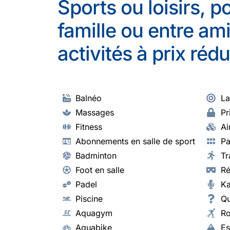
Sports ou loisirs, p
famille ou entre a
activités à prix rédui
Balnéo
La
Massages
Pr
Fitness
Ai
Abonnements en salle de sport
Pa
Badminton
Tr
Foot en salle
Ré
Padel
Ka
Piscine
Qu
Aquagym
Ro
Aquabike
Es