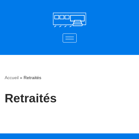
Aller
au
contenu
Accueil
»
Retraités
Retraités